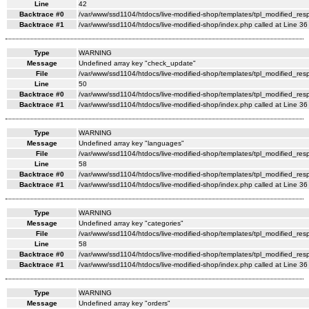
Line
42
Backtrace #0
/var/www/ssd1104/htdocs/live-modified-shop/templates/tpl_modified_res
Backtrace #1
/var/www/ssd1104/htdocs/live-modified-shop/index.php called at Line 36
Type
WARNING
Message
Undefined array key "check_update"
File
/var/www/ssd1104/htdocs/live-modified-shop/templates/tpl_modified_re
Line
50
Backtrace #0
/var/www/ssd1104/htdocs/live-modified-shop/templates/tpl_modified_res
Backtrace #1
/var/www/ssd1104/htdocs/live-modified-shop/index.php called at Line 36
Type
WARNING
Message
Undefined array key "languages"
File
/var/www/ssd1104/htdocs/live-modified-shop/templates/tpl_modified_re
Line
58
Backtrace #0
/var/www/ssd1104/htdocs/live-modified-shop/templates/tpl_modified_res
Backtrace #1
/var/www/ssd1104/htdocs/live-modified-shop/index.php called at Line 36
Type
WARNING
Message
Undefined array key "categories"
File
/var/www/ssd1104/htdocs/live-modified-shop/templates/tpl_modified_re
Line
58
Backtrace #0
/var/www/ssd1104/htdocs/live-modified-shop/templates/tpl_modified_res
Backtrace #1
/var/www/ssd1104/htdocs/live-modified-shop/index.php called at Line 36
Type
WARNING
Message
Undefined array key "orders"