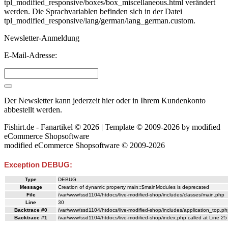
tpl_modified_responsive/boxes/box_miscellaneous.html verändert
werden. Die Sprachvariablen befinden sich in der Datei
tpl_modified_responsive/lang/german/lang_german.custom.
Newsletter-Anmeldung
E-Mail-Adresse:
Der Newsletter kann jederzeit hier oder in Ihrem Kundenkonto
abbestellt werden.
Fishirt.de - Fanartikel © 2026 | Template © 2009-2026 by
mod
ified
eCommerce Shopsoftware
mod
ified eCommerce Shopsoftware © 2009-2026
Exception DEBUG:
Type
DEBUG
Message
Creation of dynamic property main::$mainModules is deprecated
File
/var/www/ssd1104/htdocs/live-modified-shop/includes/classes/main.php
Line
30
Backtrace #0
/var/www/ssd1104/htdocs/live-modified-shop/includes/application_top.ph
Backtrace #1
/var/www/ssd1104/htdocs/live-modified-shop/index.php called at Line 25