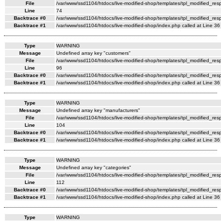
File
/var/www/ssd1104/htdocs/live-modified-shop/templates/tpl_modified_re
Line
74
Backtrace #0
/var/www/ssd1104/htdocs/live-modified-shop/templates/tpl_modified_res
Backtrace #1
/var/www/ssd1104/htdocs/live-modified-shop/index.php called at Line 36
Type
WARNING
Message
Undefined array key "customers"
File
/var/www/ssd1104/htdocs/live-modified-shop/templates/tpl_modified_re
Line
96
Backtrace #0
/var/www/ssd1104/htdocs/live-modified-shop/templates/tpl_modified_res
Backtrace #1
/var/www/ssd1104/htdocs/live-modified-shop/index.php called at Line 36
Type
WARNING
Message
Undefined array key "manufacturers"
File
/var/www/ssd1104/htdocs/live-modified-shop/templates/tpl_modified_re
Line
104
Backtrace #0
/var/www/ssd1104/htdocs/live-modified-shop/templates/tpl_modified_res
Backtrace #1
/var/www/ssd1104/htdocs/live-modified-shop/index.php called at Line 36
Type
WARNING
Message
Undefined array key "categories"
File
/var/www/ssd1104/htdocs/live-modified-shop/templates/tpl_modified_re
Line
112
Backtrace #0
/var/www/ssd1104/htdocs/live-modified-shop/templates/tpl_modified_res
Backtrace #1
/var/www/ssd1104/htdocs/live-modified-shop/index.php called at Line 36
Type
WARNING