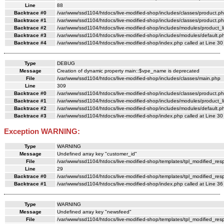
Line
88
Backtrace #0
/var/www/ssd1104/htdocs/live-modified-shop/includes/classes/product.ph
Backtrace #1
/var/www/ssd1104/htdocs/live-modified-shop/includes/classes/product.ph
Backtrace #2
/var/www/ssd1104/htdocs/live-modified-shop/includes/modules/product_li
Backtrace #3
/var/www/ssd1104/htdocs/live-modified-shop/includes/modules/default.ph
Backtrace #4
/var/www/ssd1104/htdocs/live-modified-shop/index.php called at Line 30
Type
DEBUG
Message
Creation of dynamic property main::$vpe_name is deprecated
File
/var/www/ssd1104/htdocs/live-modified-shop/includes/classes/main.php
Line
309
Backtrace #0
/var/www/ssd1104/htdocs/live-modified-shop/includes/classes/product.ph
Backtrace #1
/var/www/ssd1104/htdocs/live-modified-shop/includes/modules/product_li
Backtrace #2
/var/www/ssd1104/htdocs/live-modified-shop/includes/modules/default.ph
Backtrace #3
/var/www/ssd1104/htdocs/live-modified-shop/index.php called at Line 30
Exception WARNING:
Type
WARNING
Message
Undefined array key "customer_id"
File
/var/www/ssd1104/htdocs/live-modified-shop/templates/tpl_modified_re
Line
29
Backtrace #0
/var/www/ssd1104/htdocs/live-modified-shop/templates/tpl_modified_res
Backtrace #1
/var/www/ssd1104/htdocs/live-modified-shop/index.php called at Line 36
Type
WARNING
Message
Undefined array key "newsfeed"
File
/var/www/ssd1104/htdocs/live-modified-shop/templates/tpl_modified_re