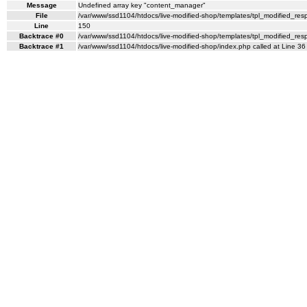
Message
Undefined array key "content_manager"
File
/var/www/ssd1104/htdocs/live-modified-shop/templates/tpl_modified_re
Line
150
Backtrace #0
/var/www/ssd1104/htdocs/live-modified-shop/templates/tpl_modified_res
Backtrace #1
/var/www/ssd1104/htdocs/live-modified-shop/index.php called at Line 36