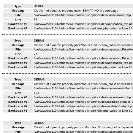
Type
DEBUG
Message
Creation of dynamic property main::$SHIPPING is deprecated
File
/var/www/ssd1104/htdocs/live-modified-shop/includes/classes/main.php
Line
32
Backtrace #0
/var/www/ssd1104/htdocs/live-modified-shop/includes/application_top.ph
Backtrace #1
/var/www/ssd1104/htdocs/live-modified-shop/index.php called at Line 25
Type
DEBUG
Message
Creation of dynamic property priceModules::$function_call is deprecated
File
/var/www/ssd1104/htdocs/live-modified-shop/includes/classes/xtcPriceM
Line
75
Backtrace #0
/var/www/ssd1104/htdocs/live-modified-shop/includes/classes/xtcPrice.ph
Backtrace #1
/var/www/ssd1104/htdocs/live-modified-shop/includes/application_top.ph
Backtrace #2
/var/www/ssd1104/htdocs/live-modified-shop/index.php called at Line 25
Type
DEBUG
Message
Creation of dynamic property mainModules::$function_call is deprecated
File
/var/www/ssd1104/htdocs/live-modified-shop/includes/classes/mainModul
Line
123
Backtrace #0
/var/www/ssd1104/htdocs/live-modified-shop/includes/classes/main.php c
Backtrace #1
/var/www/ssd1104/htdocs/live-modified-shop/includes/modules/product_li
Backtrace #2
/var/www/ssd1104/htdocs/live-modified-shop/includes/modules/default.ph
Backtrace #3
/var/www/ssd1104/htdocs/live-modified-shop/index.php called at Line 30
Type
DEBUG
Message
Creation of dynamic property productModules::$function_call is depreca
File
/var/www/ssd1104/htdocs/live-modified-shop/includes/classes/productMo