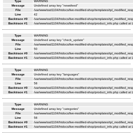
Type
WARNING
Message
Undefined array key "newsfeed"
File
/var/www/ssd1104/htdocs/live-modified-shop/templates/tpl_modified_re
Line
42
Backtrace #0
/var/www/ssd1104/htdocs/live-modified-shop/templates/tpl_modified_res
Backtrace #1
/var/www/ssd1104/htdocs/live-modified-shop/product_info.php called at 
Type
WARNING
Message
Undefined array key "check_update"
File
/var/www/ssd1104/htdocs/live-modified-shop/templates/tpl_modified_re
Line
50
Backtrace #0
/var/www/ssd1104/htdocs/live-modified-shop/templates/tpl_modified_res
Backtrace #1
/var/www/ssd1104/htdocs/live-modified-shop/product_info.php called at 
Type
WARNING
Message
Undefined array key "languages"
File
/var/www/ssd1104/htdocs/live-modified-shop/templates/tpl_modified_re
Line
58
Backtrace #0
/var/www/ssd1104/htdocs/live-modified-shop/templates/tpl_modified_res
Backtrace #1
/var/www/ssd1104/htdocs/live-modified-shop/product_info.php called at 
Type
WARNING
Message
Undefined array key "categories"
File
/var/www/ssd1104/htdocs/live-modified-shop/templates/tpl_modified_re
Line
58
Backtrace #0
/var/www/ssd1104/htdocs/live-modified-shop/templates/tpl_modified_res
Backtrace #1
/var/www/ssd1104/htdocs/live-modified-shop/product_info.php called at 