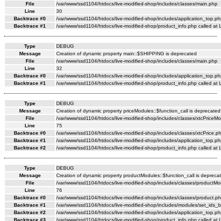
File
/var/www/ssd1104/htdocs/live-modified-shop/includes/classes/main.php
Line
30
Backtrace #0
/var/www/ssd1104/htdocs/live-modified-shop/includes/application_top.ph
Backtrace #1
/var/www/ssd1104/htdocs/live-modified-shop/product_info.php called at 
Type
DEBUG
Message
Creation of dynamic property main::$SHIPPING is deprecated
File
/var/www/ssd1104/htdocs/live-modified-shop/includes/classes/main.php
Line
32
Backtrace #0
/var/www/ssd1104/htdocs/live-modified-shop/includes/application_top.ph
Backtrace #1
/var/www/ssd1104/htdocs/live-modified-shop/product_info.php called at 
Type
DEBUG
Message
Creation of dynamic property priceModules::$function_call is deprecated
File
/var/www/ssd1104/htdocs/live-modified-shop/includes/classes/xtcPriceM
Line
75
Backtrace #0
/var/www/ssd1104/htdocs/live-modified-shop/includes/classes/xtcPrice.ph
Backtrace #1
/var/www/ssd1104/htdocs/live-modified-shop/includes/application_top.ph
Backtrace #2
/var/www/ssd1104/htdocs/live-modified-shop/product_info.php called at 
Type
DEBUG
Message
Creation of dynamic property productModules::$function_call is depreca
File
/var/www/ssd1104/htdocs/live-modified-shop/includes/classes/productMo
Line
76
Backtrace #0
/var/www/ssd1104/htdocs/live-modified-shop/includes/classes/product.ph
Backtrace #1
/var/www/ssd1104/htdocs/live-modified-shop/includes/modules/set_ids_b
Backtrace #2
/var/www/ssd1104/htdocs/live-modified-shop/includes/application_top.ph
Backtrace #3
/var/www/ssd1104/htdocs/live-modified-shop/product_info.php called at 