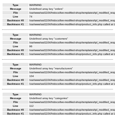
Type
WARNING
Message
Undefined array key "orders"
File
/var/www/ssd1104/htdocs/live-modified-shop/templates/tpl_modified_re
Line
74
Backtrace #0
/var/www/ssd1104/htdocs/live-modified-shop/templates/tpl_modified_res
Backtrace #1
/var/www/ssd1104/htdocs/live-modified-shop/product_info.php called at 
Type
WARNING
Message
Undefined array key "customers"
File
/var/www/ssd1104/htdocs/live-modified-shop/templates/tpl_modified_re
Line
96
Backtrace #0
/var/www/ssd1104/htdocs/live-modified-shop/templates/tpl_modified_res
Backtrace #1
/var/www/ssd1104/htdocs/live-modified-shop/product_info.php called at 
Type
WARNING
Message
Undefined array key "manufacturers"
File
/var/www/ssd1104/htdocs/live-modified-shop/templates/tpl_modified_re
Line
104
Backtrace #0
/var/www/ssd1104/htdocs/live-modified-shop/templates/tpl_modified_res
Backtrace #1
/var/www/ssd1104/htdocs/live-modified-shop/product_info.php called at 
Type
WARNING
Message
Undefined array key "categories"
File
/var/www/ssd1104/htdocs/live-modified-shop/templates/tpl_modified_re
Line
112
Backtrace #0
/var/www/ssd1104/htdocs/live-modified-shop/templates/tpl_modified_res
Backtrace #1
/var/www/ssd1104/htdocs/live-modified-shop/product_info.php called at 