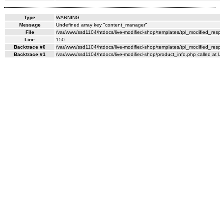
Type
WARNING
Message
Undefined array key "content_manager"
File
/var/www/ssd1104/htdocs/live-modified-shop/templates/tpl_modified_re
Line
150
Backtrace #0
/var/www/ssd1104/htdocs/live-modified-shop/templates/tpl_modified_res
Backtrace #1
/var/www/ssd1104/htdocs/live-modified-shop/product_info.php called at 