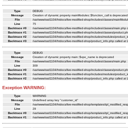
Type
DEBUG
Message
Creation of dynamic property mainModules::$function_call is deprecated
File
/var/www/ssd1104/htdocs/live-modified-shop/includes/classes/mainModul
Line
75
Backtrace #0
/var/www/ssd1104/htdocs/live-modified-shop/includes/classes/main.php c
Backtrace #1
/var/www/ssd1104/htdocs/live-modified-shop/includes/classes/product.ph
Backtrace #2
/var/www/ssd1104/htdocs/live-modified-shop/includes/modules/product_i
Backtrace #3
/var/www/ssd1104/htdocs/live-modified-shop/product_info.php called at 
Type
DEBUG
Message
Creation of dynamic property main::$vpe_name is deprecated
File
/var/www/ssd1104/htdocs/live-modified-shop/includes/classes/main.php
Line
309
Backtrace #0
/var/www/ssd1104/htdocs/live-modified-shop/includes/classes/product.ph
Backtrace #1
/var/www/ssd1104/htdocs/live-modified-shop/includes/modules/product_i
Backtrace #2
/var/www/ssd1104/htdocs/live-modified-shop/product_info.php called at 
Exception WARNING:
Type
WARNING
Message
Undefined array key "customer_id"
File
/var/www/ssd1104/htdocs/live-modified-shop/templates/tpl_modified_re
Line
29
Backtrace #0
/var/www/ssd1104/htdocs/live-modified-shop/templates/tpl_modified_res
Backtrace #1
/var/www/ssd1104/htdocs/live-modified-shop/product_info.php called at 